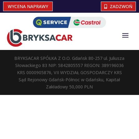
WYCENA NAPRAWY
ZADZWOŃ
BRYKSACAR SPÓŁKA Z O.O. Gdańsk 80-257 ul. Juliusza
Słowackiego 83 NIP: 5842805557 REGON: 389196036
KRS 0000905876, VII WYDZIAŁ GOSPODARCZY KRS
Sąd Rejonowy Gdańsk-Północ w Gdańsku, Kapitał
Zakładowy 50,000 PLN