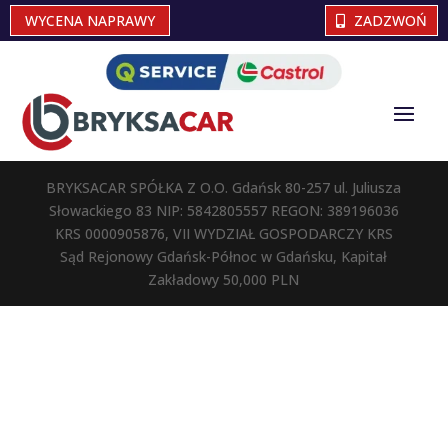
WYCENA NAPRAWY
ZADZWOŃ
BRYKSACAR SPÓŁKA Z O.O. Gdańsk 80-257 ul. Juliusza
Słowackiego 83 NIP: 5842805557 REGON: 389196036
KRS 0000905876, VII WYDZIAŁ GOSPODARCZY KRS
Sąd Rejonowy Gdańsk-Północ w Gdańsku, Kapitał
Zakładowy 50,000 PLN