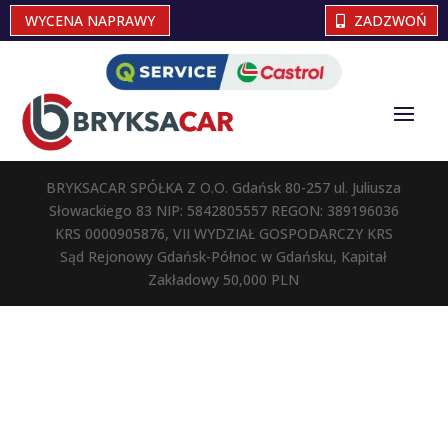
WYCENA NAPRAWY
ZADZWOŃ
BRYKSACAR SPÓŁKA Z O.O. Gdańsk 80-257 ul. Juliusza
Słowackiego 83 NIP: 5842805557 REGON: 389196036
KRS 0000905876, VII WYDZIAŁ GOSPODARCZY KRS
Sąd Rejonowy Gdańsk-Północ w Gdańsku, Kapitał
Zakładowy 50,000 PLN