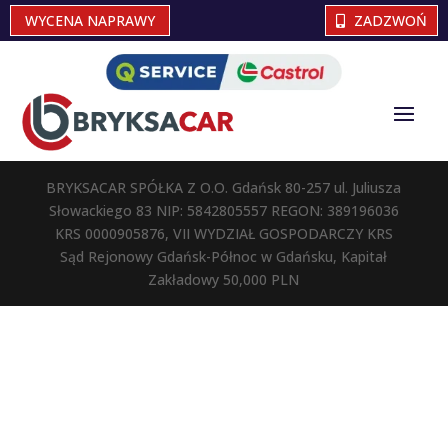
WYCENA NAPRAWY
ZADZWOŃ
BRYKSACAR SPÓŁKA Z O.O. Gdańsk 80-257 ul. Juliusza
Słowackiego 83 NIP: 5842805557 REGON: 389196036
KRS 0000905876, VII WYDZIAŁ GOSPODARCZY KRS
Sąd Rejonowy Gdańsk-Północ w Gdańsku, Kapitał
Zakładowy 50,000 PLN