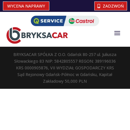
WYCENA NAPRAWY
ZADZWOŃ
BRYKSACAR SPÓŁKA Z O.O. Gdańsk 80-257 ul. Juliusza
Słowackiego 83 NIP: 5842805557 REGON: 389196036
KRS 0000905876, VII WYDZIAŁ GOSPODARCZY KRS
Sąd Rejonowy Gdańsk-Północ w Gdańsku, Kapitał
Zakładowy 50,000 PLN