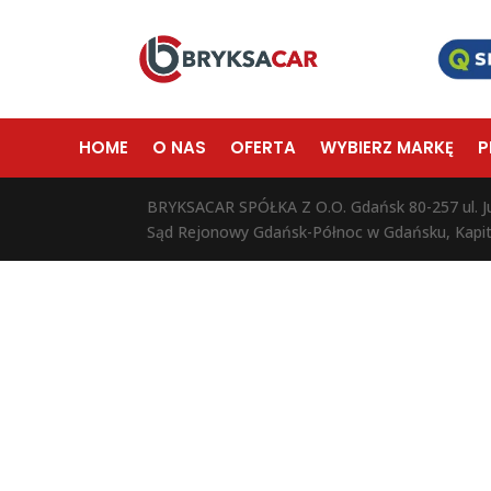
HOME
O NAS
OFERTA
WYBIERZ MARKĘ
P
BRYKSACAR SPÓŁKA Z O.O. Gdańsk 80-257 ul. 
Sąd Rejonowy Gdańsk-Północ w Gdańsku, Kapi