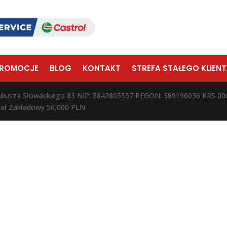
ROMOCJE
BLOG
KONTAKT
STREFA STAŁEGO KLIEN
Juliusza Słowackiego 83 NIP: 5842805557 REGON: 389196036 KRS
tał Zakładowy 50,000 PLN