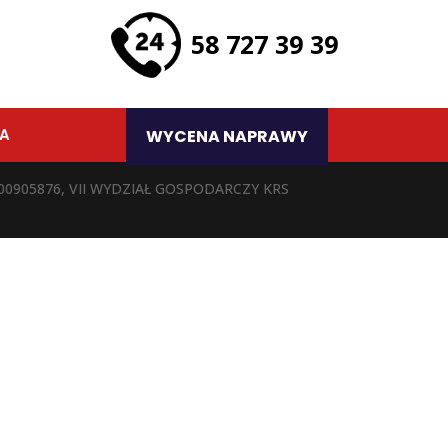
58 727 39 39
TA
WYCENA NAPRAWY
 0000905876, VII WYDZIAŁ GOSPODARCZY KRS