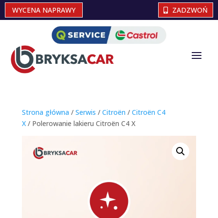
WYCENA NAPRAWY
ZADZWOŃ
Strona główna
/
Serwis
/
Citroën
/
Citroën C4
X
/ Polerowanie lakieru Citroën C4 X