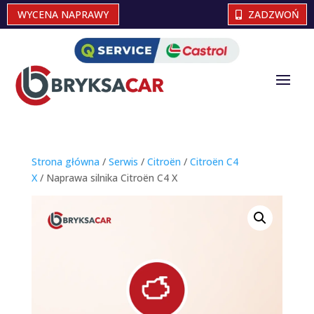
WYCENA NAPRAWY
ZADZWOŃ
Strona główna
/
Serwis
/
Citroën
/
Citroën C4
X
/ Naprawa silnika Citroën C4 X