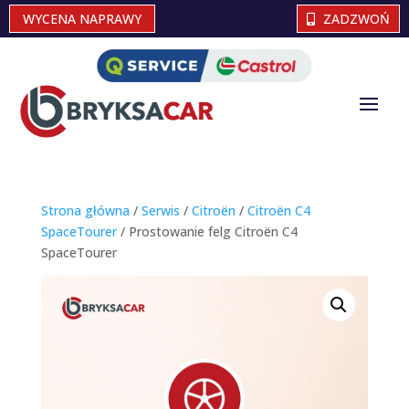
WYCENA NAPRAWY
ZADZWOŃ
Strona główna
/
Serwis
/
Citroën
/
Citroën C4
SpaceTourer
/ Prostowanie felg Citroën C4
SpaceTourer