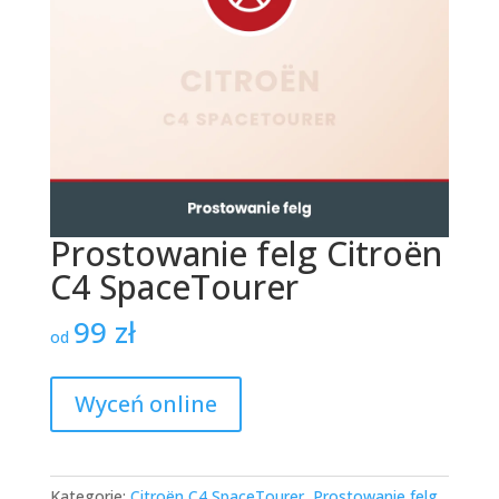
Prostowanie felg Citroën
C4 SpaceTourer
99
zł
od
Wyceń online
Kategorie:
Citroën C4 SpaceTourer
,
Prostowanie felg