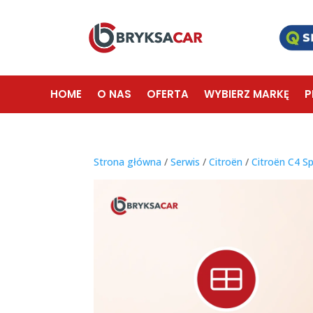
HOME
O NAS
OFERTA
WYBIERZ MARKĘ
P
Strona główna
/
Serwis
/
Citroën
/
Citroën C4 S