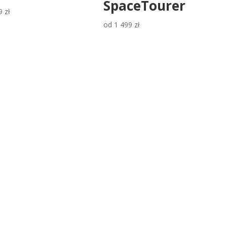
SpaceTourer
9
zł
od
1 499
zł