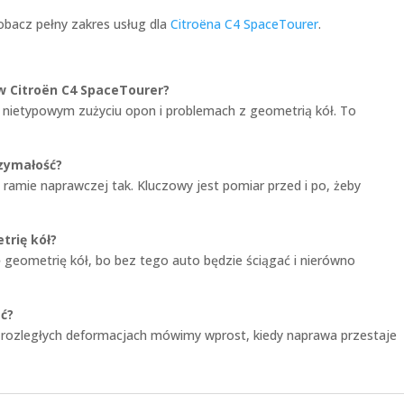
Zobacz pełny zakres usług dla
Citroëna C4 SpaceTourer
.
w Citroën C4 SpaceTourer?
, nietypowym zużyciu opon i problemach z geometrią kół. To
zymałość?
ramie naprawczej tak. Kluczowy jest pomiar przed i po, żeby
trię kół?
 geometrię kół, bo bez tego auto będzie ściągać i nierówno
ć?
 rozległych deformacjach mówimy wprost, kiedy naprawa przestaje