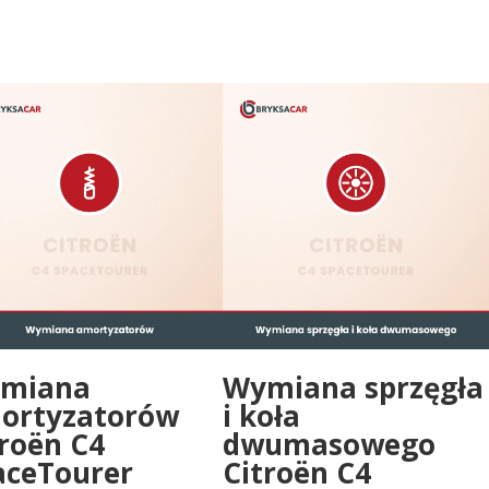
miana
Wymiana sprzęgła
ortyzatorów
i koła
troën C4
dwumasowego
aceTourer
Citroën C4