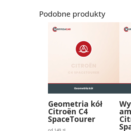
Podobne produkty
Geometria kół
Wy
Citroën C4
am
SpaceTourer
Ci
Sp
od
149
zł