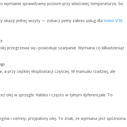
. Po wymianie sprawdzamy poziom przy właściwej temperaturze, bo
zy okazji jednej wizyty — zobacz pełny zakres usług dla
Volvo V70
.
ć?
olej przegrzewa się i powoduje szarpanie. Wymiana co kilkadziesiąt
70?
 a przy ciężkiej eksploatacji częściej. W manualu rzadziej, ale
też olej w sprzęgle Haldex i często w tylnym dyferencjale. To
egów i ciemny, przypalony olej. To znak, że wymiana jest spóźniona.