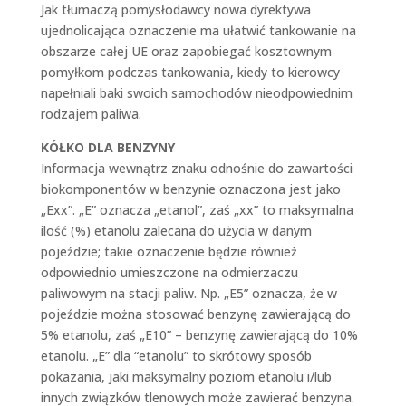
Jak tłumaczą pomysłodawcy nowa dyrektywa
ujednolicająca oznaczenie ma ułatwić tankowanie na
obszarze całej UE oraz zapobiegać kosztownym
pomyłkom podczas tankowania, kiedy to kierowcy
napełniali baki swoich samochodów nieodpowiednim
rodzajem paliwa.
KÓŁKO DLA BENZYNY
Informacja wewnątrz znaku odnośnie do zawartości
biokomponentów w benzynie oznaczona jest jako
„Exx”. „E” oznacza „etanol”, zaś „xx” to maksymalna
ilość (%) etanolu zalecana do użycia w danym
pojeździe; takie oznaczenie będzie również
odpowiednio umieszczone na odmierzaczu
paliwowym na stacji paliw. Np. „E5” oznacza, że w
pojeździe można stosować benzynę zawierającą do
5% etanolu, zaś „E10” – benzynę zawierającą do 10%
etanolu. „E” dla “etanolu” to skrótowy sposób
pokazania, jaki maksymalny poziom etanolu i/lub
innych związków tlenowych może zawierać benzyna.