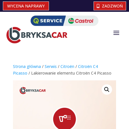
WYCENA NAPRAWY
ZADZWOŃ
Strona główna
/
Serwis
/
Citroën
/
Citroën C4
Picasso
/ Lakierowanie elementu Citroën C4 Picasso