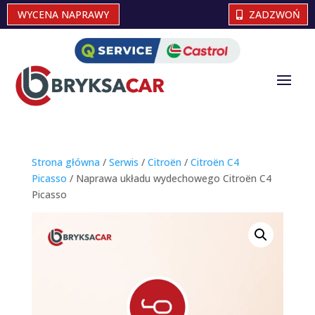
WYCENA NAPRAWY
ZADZWOŃ
Strona główna
/
Serwis
/
Citroën
/
Citroën C4
Picasso
/ Naprawa układu wydechowego Citroën C4
Picasso