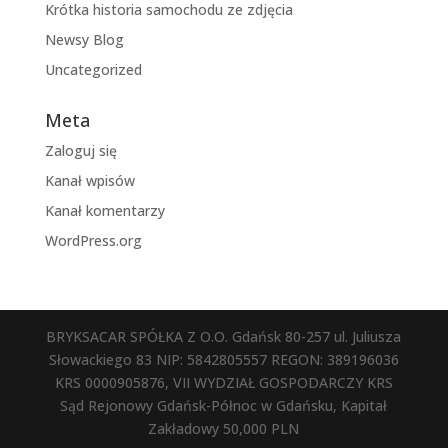
Krótka historia samochodu ze zdjęcia
Newsy Blog
Uncategorized
Meta
Zaloguj się
Kanał wpisów
Kanał komentarzy
WordPress.org
BRYKSACAR SPÓŁKA Z O.O. Gdańsk 80-257 ul. Juliusza
Słowackiego 83 NIP: 5842805557 REGON: 389196036
KRS 0000905876, VII WYDZIAŁ GOSPODARCZY KRS
Sąd Rejonowy Gdańsk-Północ w Gdańsku, Kapitał
Zakładowy 50,000 PLN