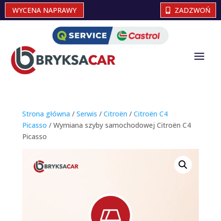
WYCENA NAPRAWY
ZADZWOŃ
Strona główna
/
Serwis
/
Citroën
/
Citroën C4
Picasso
/ Wymiana szyby samochodowej Citroën C4
Picasso