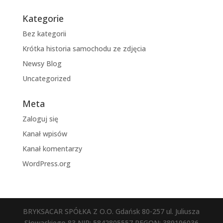
Kategorie
Bez kategorii
Krótka historia samochodu ze zdjęcia
Newsy Blog
Uncategorized
Meta
Zaloguj się
Kanał wpisów
Kanał komentarzy
WordPress.org
BRYKSACAR SPÓŁKA Z O.O. Gdańsk 80-257 ul. Juliusza
Słowackiego 83 NIP: 5842805557 REGON: 389196036