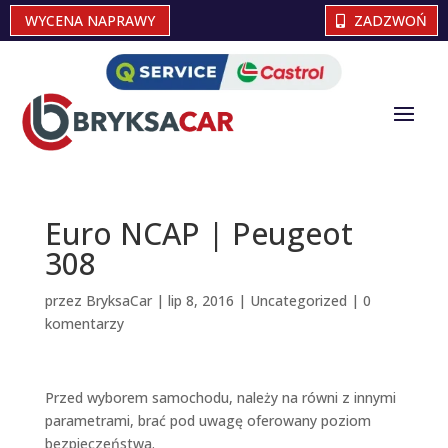
WYCENA NAPRAWY
ZADZWOŃ
Euro NCAP | Peugeot
308
przez
BryksaCar
|
lip 8, 2016
|
Uncategorized
|
0
komentarzy
Przed wyborem samochodu, należy na równi z innymi
parametrami, brać pod uwagę oferowany poziom
bezpieczeństwa.