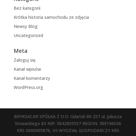
Bez kategorii
Krótka historia samochodu ze zdjęcia
Newsy Blog
Uncategorized
Meta
Zaloguj się
Kanał wpisów
Kanał komentarzy
WordPress.org
BRYKSACAR SPÓŁKA Z O.O. Gdańsk 80-257 ul. Juliusza
Słowackiego 83 NIP: 5842805557 REGON: 389196036
KRS 0000905876, VII WYDZIAŁ GOSPODARCZY KRS