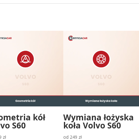
ometria kół
Wymiana łożyska
lvo S60
koła Volvo S60
9
zł
od
249
zł