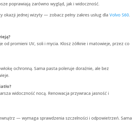
losze poprawiają zarówno wygląd, jak i widoczność.
zy okazji jednej wizyty — zobacz pełny zakres usług dla
Volvo S60
.
ieją?
 od promieni UV, soli i mycia. Klosz żółknie i matowieje, przez co
powłokę ochronną. Sama pasta poleruje doraźnie, ale bez
ieje.
iatło?
ogarsza widoczność nocą. Renowacja przywraca jasność i
 zewnątrz — wymaga sprawdzenia szczelności i odpowietrzeń. Sama