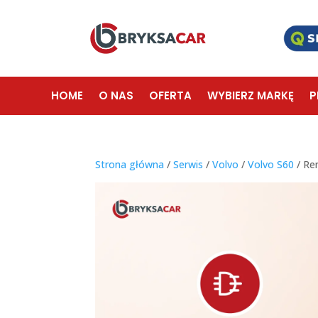
HOME
O NAS
OFERTA
WYBIERZ MARKĘ
P
Strona główna
/
Serwis
/
Volvo
/
Volvo S60
/ Re