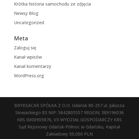
Krótka historia samochodu ze zdjęcia
Newsy Blog
Uncategorized
Meta
Zaloguj się
Kanał wpisów
Kanał komentarzy
WordPress.org
BRYKSACAR SPÓŁKA Z O.O. Gdańsk 80-257 ul. Juliusza
Słowackiego 83 NIP: 5842805557 REGON: 389196036
KRS 0000905876, VII WYDZIAŁ GOSPODARCZY KRS
Sąd Rejonowy Gdańsk-Północ w Gdańsku, Kapitał
Zakładowy 50,000 PLN