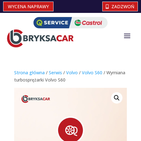
WYCENA NAPRAWY
ZADZWOŃ
Strona główna
/
Serwis
/
Volvo
/
Volvo S60
/ Wymiana
turbosprężarki Volvo S60