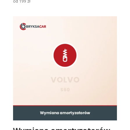
od
199
zł