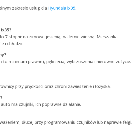
ełnym zakresie usług dla
Hyundaia ix35
.
ix35?
ło 7 stopni: na zimowe jesienią, na letnie wiosną. Mieszanka
e i chłodzie.
ny?
m to minimum prawne), pęknięcia, wybrzuszenia i nierówne zużycie.
erownicy przy prędkości oraz chroni zawieszenie i łożyska.
ć?
 auto ma czujniki, ich poprawne działanie.
ważeniem, dłużej przy programowaniu czujników lub naprawie felgi.