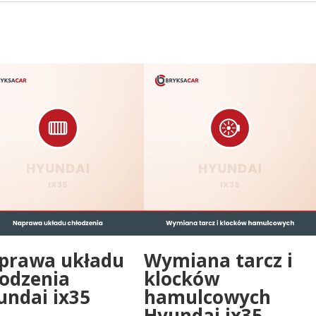
prawa układu
Wymiana tarcz i
łodzenia
klocków
undai ix35
hamulcowych
Hyundai ix35