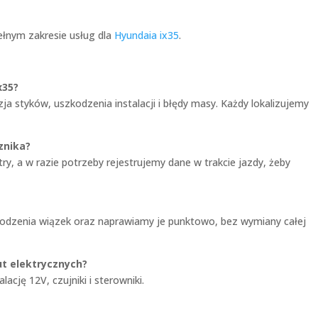
ełnym zakresie usług dla
Hyundaia ix35
.
x35?
ja styków, uszkodzenia instalacji i błędy masy. Każdy lokalizujemy
znika?
y, a w razie potrzeby rejestrujemy dane w trakcie jazdy, żeby
szkodzenia wiązek oraz naprawiamy je punktowo, bez wymiany całej
ut elektrycznych?
cję 12V, czujniki i sterowniki.