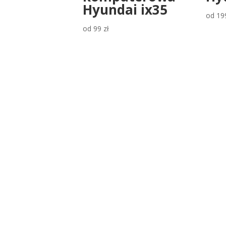
Hyundai ix35
od
19
od
99
zł