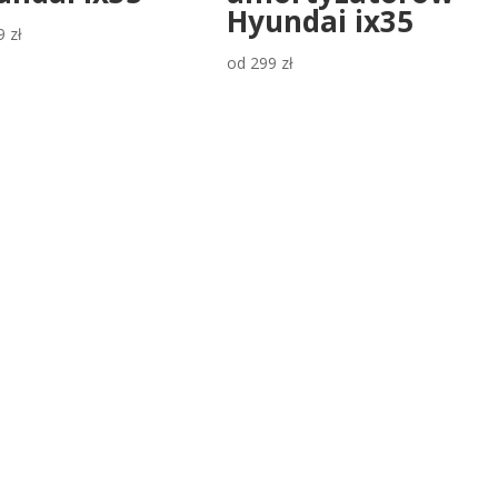
Hyundai ix35
9
zł
od
299
zł