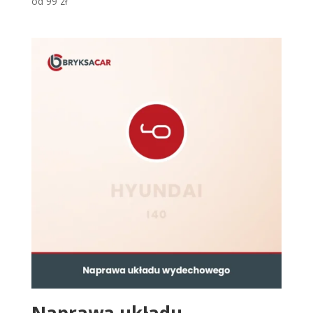
od
99
zł
Naprawa układu