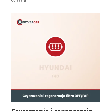
od
999
zł
Czyszczenie i regeneracja