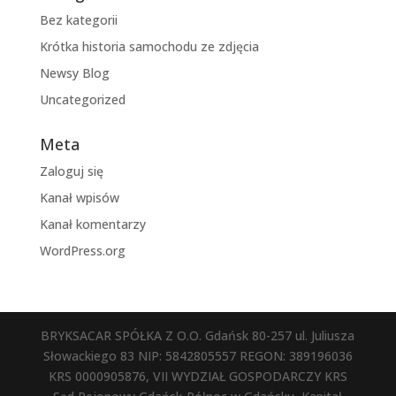
Bez kategorii
Krótka historia samochodu ze zdjęcia
Newsy Blog
Uncategorized
Meta
Zaloguj się
Kanał wpisów
Kanał komentarzy
WordPress.org
BRYKSACAR SPÓŁKA Z O.O. Gdańsk 80-257 ul. Juliusza
Słowackiego 83 NIP: 5842805557 REGON: 389196036
KRS 0000905876, VII WYDZIAŁ GOSPODARCZY KRS