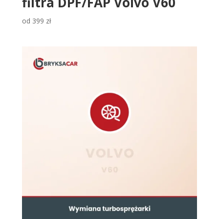
filtra DPF/FAP Volvo V60
od
399
zł