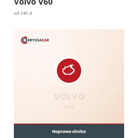
Volvo V60
od
249
zł