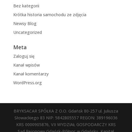
Bez kategorii
Krótka historia samochodu ze zdjęcia
Newsy Blog
Uncategorized
Meta
Zaloguj się
Kanał wpisów
Kanał komentarzy
WordPress.org
BRYKSACAR SPÓŁKA Z O.O. Gdańsk 80-257 ul. Juliusza
Słowackiego 83 NIP: 5842805557 REGON: 389196036
KRS 0000905876, VII WYDZIAŁ GOSPODARCZY KRS
Sąd Rejonowy Gdańsk-Północ w Gdańsku, Kapitał