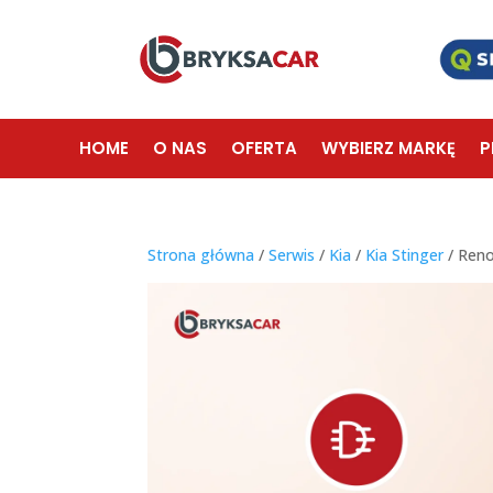
HOME
O NAS
OFERTA
WYBIERZ MARKĘ
P
Strona główna
/
Serwis
/
Kia
/
Kia Stinger
/ Reno