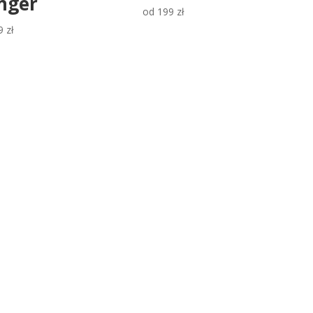
inger
od
199
zł
9
zł