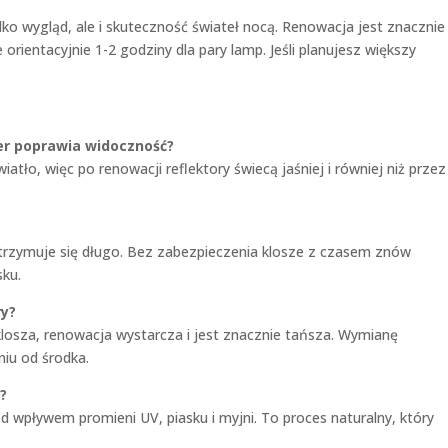
ko wygląd, ale i skuteczność świateł nocą. Renowacja jest znacznie
orientacyjnie 1-2 godziny dla pary lamp. Jeśli planujesz większy
er poprawia widoczność?
iatło, więc po renowacji reflektory świecą jaśniej i równiej niż przez
utrzymuje się długo. Bez zabezpieczenia klosze z czasem znów
sku.
ry?
 klosza, renowacja wystarcza i jest znacznie tańsza. Wymianę
niu od środka.
y?
d wpływem promieni UV, piasku i myjni. To proces naturalny, który