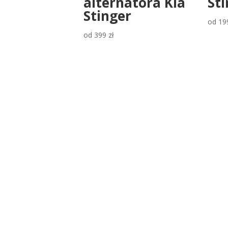
alternatora Kia
St
Stinger
od
19
od
399
zł