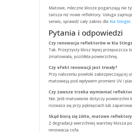
Matowe, mleczne klosze pogarszają nie tyl
tańsza niż nowe reflektory. Usługa zajmuje 
serwis, sprawdź cały zakres dla
Kia Stinger
.
Pytania i odpowiedzi
Czy renowacja reflektorów w Kia Sting
Tak. Przejrzysty klosz lepiej przepuszcza św
zmatowiała, pożółkła powierzchnię.
Czy efekt renowacji jest trwały?
Przy nalozeniu powłoki zabezpieczającej 
matowieją pod wpływem promieni UV i pia
Czy zawsze trzeba wymieniać reflekto
Nie. Jeśli matowienie dotyczy powierzchni
rozważa się przy pęknięciach lub zaparowa
Skąd biorą się żółte, matowe reflektor
Z degradacji wierzchniej warstwy klosza po
renowacja cofa.