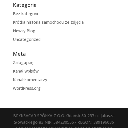
Kategorie
Bez kategorii
Krótka historia samochodu ze zdjęcia
Newsy Blog
Uncategorized
Meta
Zaloguj się
Kanał wpisów
Kanał komentarzy
WordPress.org
BRYKSACAR SPÓŁKA Z O.O. Gdańsk 80-257 ul. Juliusza
Słowackiego 83 NIP: 5842805557 REGON: 389196036