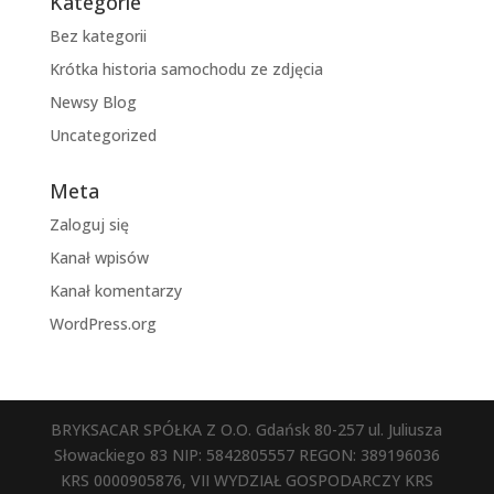
Kategorie
Bez kategorii
Krótka historia samochodu ze zdjęcia
Newsy Blog
Uncategorized
Meta
Zaloguj się
Kanał wpisów
Kanał komentarzy
WordPress.org
BRYKSACAR SPÓŁKA Z O.O. Gdańsk 80-257 ul. Juliusza
Słowackiego 83 NIP: 5842805557 REGON: 389196036
KRS 0000905876, VII WYDZIAŁ GOSPODARCZY KRS