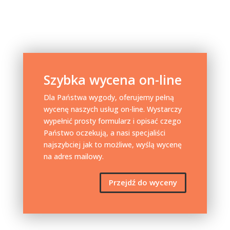
Szybka wycena on-line
Dla Państwa wygody, oferujemy pełną
wycenę naszych usług on-line. Wystarczy
wypełnić prosty formularz i opisać czego
Państwo oczekują, a nasi specjaliści
najszybciej jak to możliwe, wyślą wycenę
na adres mailowy.
Przejdź do wyceny