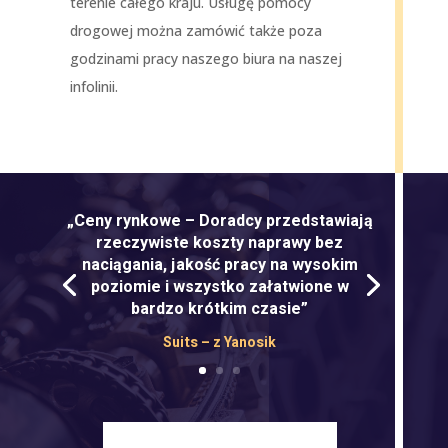
terenie całego kraju. Usługę pomocy
drogowej można zamówić także poza
godzinami pracy naszego biura na naszej
infolinii.
„Ceny rynkowe – Doradcy przedstawiają
rzeczywiste koszty naprawy bez
naciągania, jakość pracy na wysokim
poziomie i wszystko załatwione w
bardzo krótkim czasie”
Suits – z Yanosik