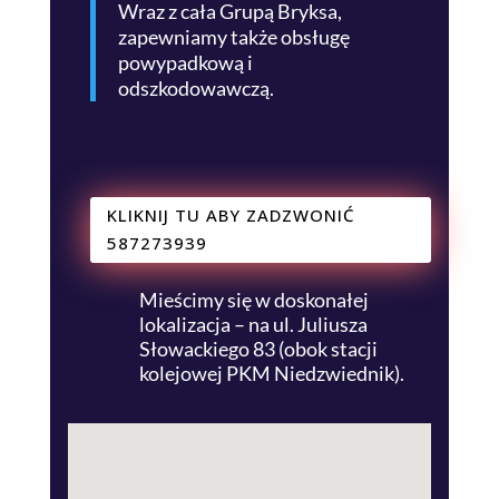
Wraz z cała Grupą Bryksa,
zapewniamy także obsługę
powypadkową i
odszkodowawczą.
KLIKNIJ TU ABY ZADZWONIĆ
587273939
Mieścimy się w doskonałej
lokalizacja – na ul. Juliusza
Słowackiego 83 (obok stacji
kolejowej PKM Niedzwiednik).