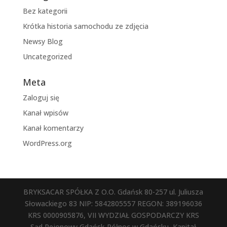
Bez kategorii
Krótka historia samochodu ze zdjęcia
Newsy Blog
Uncategorized
Meta
Zaloguj się
Kanał wpisów
Kanał komentarzy
WordPress.org
BRYKSACAR SPÓŁKA Z O.O. Gdańsk 80-257 ul. Juliusza
Słowackiego 83 NIP: 5842805557 REGON: 389196036
KRS 0000905876, VII WYDZIAŁ GOSPODARCZY KRS
Sąd Rejonowy Gdańsk-Północ w Gdańsku, Kapitał