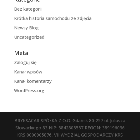
Bez kategorii
Krótka historia samochodu ze zdjęcia
Newsy Blog
Uncategorized
Meta
Zaloguj się
Kanał wpisów
Kanał komentarzy
WordPress.org
BRYKSACAR SPÓŁKA Z O.O. Gdańsk 80-257 ul. Juliusza
Słowackiego 83 NIP: 5842805557 REGON: 389196036
KRS 0000905876, VII WYDZIAŁ GOSPODARCZY KRS