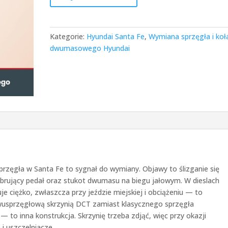
Kategorie:
Hyundai Santa Fe
,
Wymiana sprzęgła i koł
dwumasowego Hyundai
 sprzęgła w Santa Fe to sygnał do wymiany. Objawy to ślizganie się
wibrujący pedał oraz stukot dwumasu na biegu jałowym. W dieslach
iężko, zwłaszcza przy jeździe miejskiej i obciążeniu — to
wusprzęgłową skrzynią DCT zamiast klasycznego sprzęgła
— to inna konstrukcja. Skrzynię trzeba zdjąć, więc przy okazji
i uszczelniacze.