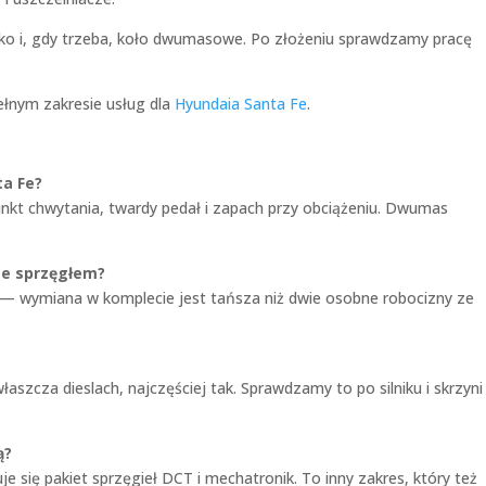
sko i, gdy trzeba, koło dwumasowe. Po złożeniu sprawdzamy pracę
ełnym zakresie usług dla
Hyundaia Santa Fe
.
ta Fe?
punkt chwytania, twardy pedał i zapach przy obciążeniu. Dwumas
ze sprzęgłem?
k — wymiana w komplecie jest tańsza niż dwie osobne robocizny ze
cza dieslach, najczęściej tak. Sprawdzamy to po silniku i skrzyni
ą?
 się pakiet sprzęgieł DCT i mechatronik. To inny zakres, który też