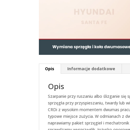
Opis
Informacje dodatkowe
Opis
Szarpanie przy ruszaniu albo ślizganie się
sprzęgła przy przyspieszaniu, twardy lub 
CRDi z wysokim momentem dwumas pracuje c
typowe miejsce zużycia. W odmianach z d
naprawiamy pakiet sprzęgieł i mechatronik 
sprawdzamy wysprzęglik, łożysko oporowe 