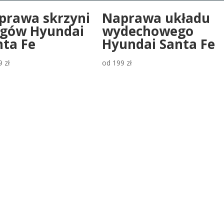
prawa skrzyni
Naprawa układu
egów Hyundai
wydechowego
nta Fe
Hyundai Santa Fe
9
zł
od
199
zł