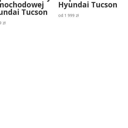
mochodowej
Hyundai Tucson
undai Tucson
od
1 999
zł
9
zł