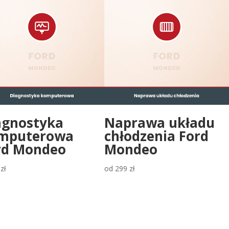
agnostyka
Naprawa układu
mputerowa
chłodzenia Ford
rd Mondeo
Mondeo
9
zł
od
299
zł