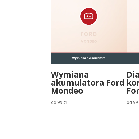
Wymiana
Di
akumulatora Ford
ko
Mondeo
Fo
od
99
zł
od
9