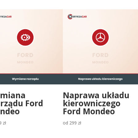
miana
Naprawa układu
zrządu Ford
kierowniczego
ndeo
Ford Mondeo
9
zł
od
299
zł