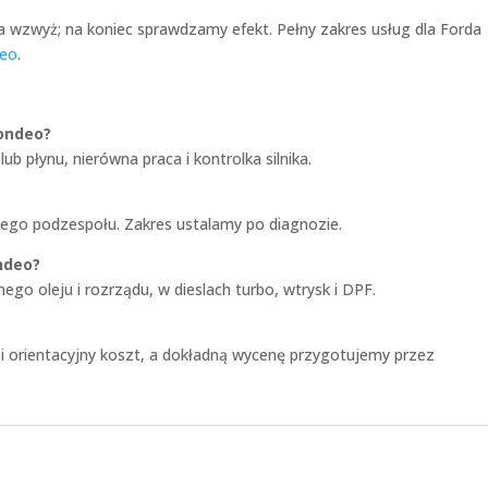
ia wzwyż; na koniec sprawdzamy efekt. Pełny zakres usług dla Forda
deo
.
Mondeo?
ub płynu, nierówna praca i kontrolka silnika.
ego podzespołu. Zakres ustalamy po diagnozie.
ondeo?
go oleju i rozrządu, w dieslach turbo, wtrysk i DPF.
i orientacyjny koszt, a dokładną wycenę przygotujemy przez