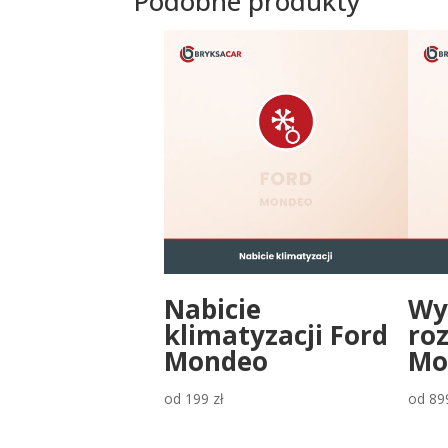
Podobne produkty
Nabicie
Wy
klimatyzacji Ford
ro
Mondeo
Mo
od
199
zł
od
89