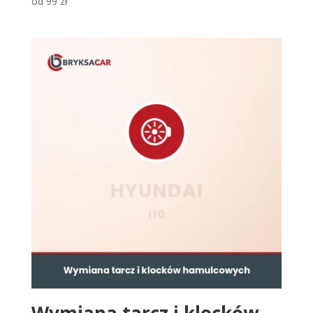
od
99
zł
Wymiana tarcz i klocków