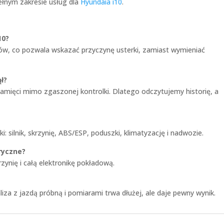
ełnym zakresie usług dla
Hyundaia i10
.
10?
ów, co pozwala wskazać przyczynę usterki, zamiast wymieniać
ł?
amięci mimo zgaszonej kontrolki. Dlatego odczytujemy historię, a
 silnik, skrzynię, ABS/ESP, poduszki, klimatyzację i nadwozie.
ryczne?
zynię i całą elektronikę pokładową.
liza z jazdą próbną i pomiarami trwa dłużej, ale daje pewny wynik.