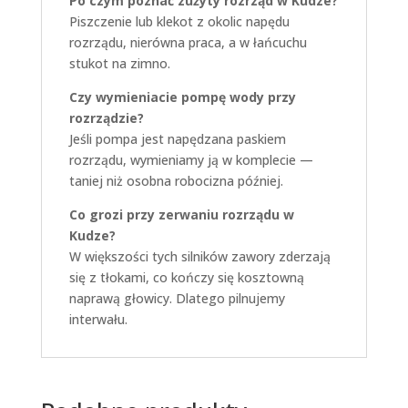
Po czym poznać zużyty rozrząd w Kudze?
Piszczenie lub klekot z okolic napędu
rozrządu, nierówna praca, a w łańcuchu
stukot na zimno.
Czy wymieniacie pompę wody przy
rozrządzie?
Jeśli pompa jest napędzana paskiem
rozrządu, wymieniamy ją w komplecie —
taniej niż osobna robocizna później.
Co grozi przy zerwaniu rozrządu w
Kudze?
W większości tych silników zawory zderzają
się z tłokami, co kończy się kosztowną
naprawą głowicy. Dlatego pilnujemy
interwału.