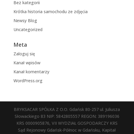
Bez kategorii
Krótka historia samochodu ze zdjęcia
Newsy Blog
Uncategorized
Meta
Zaloguj się
Kanał wpisów
Kanał komentarzy
WordPress.org
BRYKSACAR SPÓŁKA Z O.O. Gdańsk 80-257 ul. Juliusza
Słowackiego 83 NIP: 5842805557 REGON: 389196036
KRS 0000905876, VII WYDZIAŁ GOSPODARCZY KRS
Sąd Rejonowy Gdańsk-Północ w Gdańsku, Kapitał