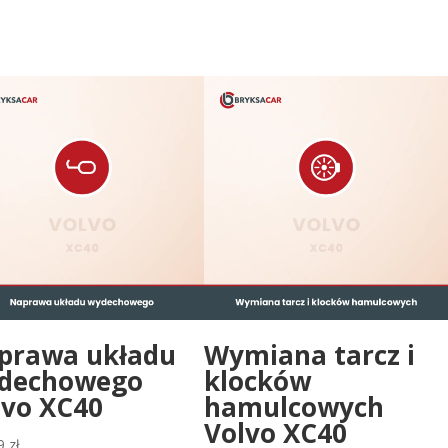
prawa układu
Wymiana tarcz i
dechowego
klocków
lvo XC40
hamulcowych
Volvo XC40
9
zł