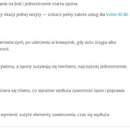
nie na bok i jednostronnie starta opona.
zy okazji jednej wizyty — zobacz pełny zakres usług dla
Volvo XC40
.
erowniczych, po uderzeniu w krawężnik, gdy auto ściąga albo
prost.
zywiona, a opony zużywają się nierówno, najczęściej jednostronnie.
 ściera się równo, co wyraźnie wydłuża żywotność opon i poprawia
w wymienić zużyte elementy zawieszenia, czas się wydłuża.