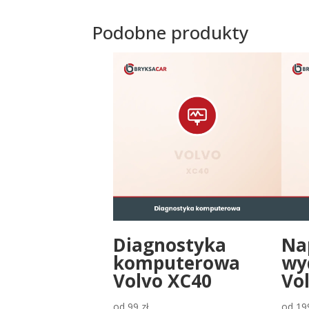
Podobne produkty
Diagnostyka
Na
komputerowa
wy
Volvo XC40
Vo
od
99
zł
od
19