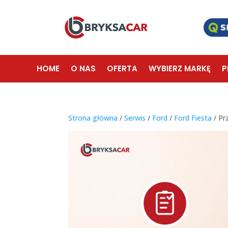
HOME
O NAS
OFERTA
WYBIERZ MARKĘ
P
Strona główna
/
Serwis
/
Ford
/
Ford Fiesta
/ Pr