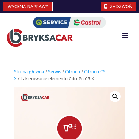
WYCENA NAPRAWY
ZADZWOŃ
Strona główna
/
Serwis
/
Citroën
/
Citroën C5
X
/ Lakierowanie elementu Citroën C5 X