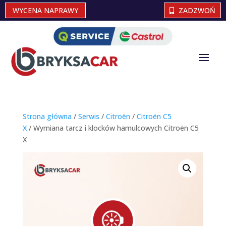
WYCENA NAPRAWY
ZADZWOŃ
Strona główna
/
Serwis
/
Citroën
/
Citroën C5
X
/ Wymiana tarcz i klocków hamulcowych Citroën C5
X