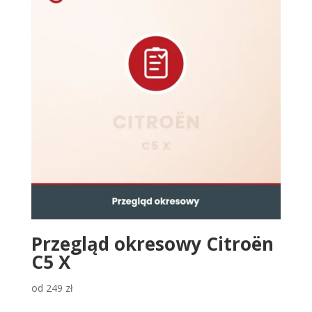
Przegląd okresowy Citroën
C5 X
od
249
zł