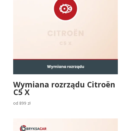
Wymiana rozrządu Citroën
C5 X
od
899
zł