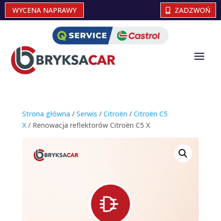
WYCENA NAPRAWY
ZADZWOŃ
Strona główna
/
Serwis
/
Citroën
/
Citroën C5
X
/ Renowacja reflektorów Citroën C5 X