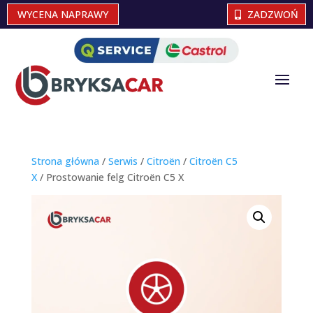
WYCENA NAPRAWY
ZADZWOŃ
Strona główna
/
Serwis
/
Citroën
/
Citroën C5
X
/ Prostowanie felg Citroën C5 X