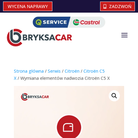
WYCENA NAPRAWY
ZADZWOŃ
Strona główna
/
Serwis
/
Citroën
/
Citroën C5
X
/ Wymiana elementów nadwozia Citroën C5 X