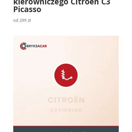
kierowniczego Citroën C3
Picasso
od
299
zł