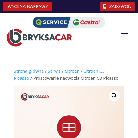
WYCENA NAPRAWY
ZADZWOŃ
Strona główna
/
Serwis
/
Citroën
/
Citroën C3
Picasso
/ Prostowanie nadwozia Citroën C3 Picasso